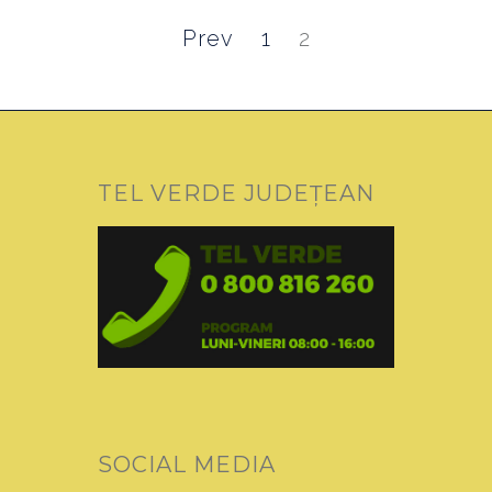
Posts
navigation
Page
Page
Prev
1
2
TEL VERDE JUDEȚEAN
SOCIAL MEDIA