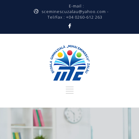
E-mail :
sceminescuzalau@yahoo.com -
Tel/Fax : +04 0260-612 263