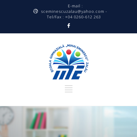
E-mail :
sceminescuzalau@yahoo.com -
Tel/Fax : +04 0260-612 263