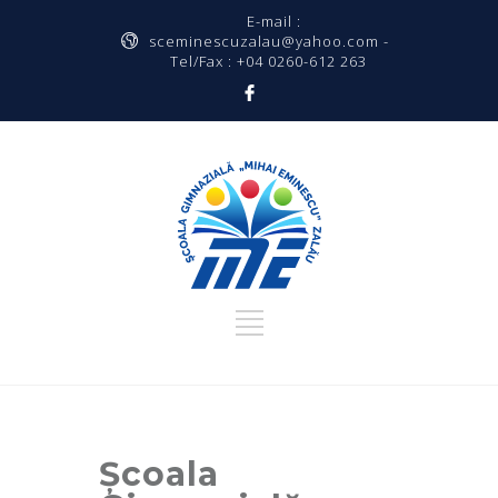
E-mail :
sceminescuzalau@yahoo.com -
Tel/Fax : +04 0260-612 263
Școala